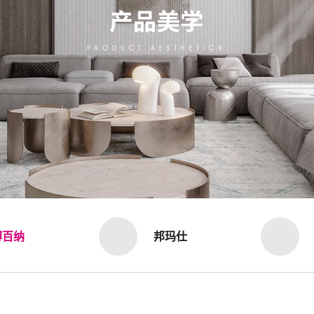
博百纳
邦玛仕