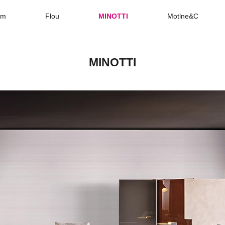
rm
Flou
MINOTTI
Motlne&C
MINOTTI