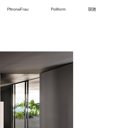
PltronaFrau
Poliform
锐驰